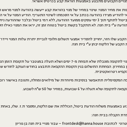
מנויים הקבועים מתבצע באמצעות הוראת קבע בכרטיס אשראי.
שאי להודיע מצידו בהודעה בכתב על אי הסכמתו לשינוי התעריף. הודיע המנוי על אי
כאמור לעיל, ייכנס הביטול לתוקף תוך 3 ימי עסקים ממועד ההודעה, ללא דמי ביטול ובלבד שההו
ההודעה ע"י בית חנה. לא תתקבל בקשת ביטול בטווח זמן זה, יראו את המנוי כאילו הס
הקבע שלו חזר, יחוייב להסדיר אמצעי תשלום חלופי לגביית יתרת עלות המנוי ויידר
 הקבע של הלקוח יבחן ע"י בית חנה.
ניתן להקפיא את המנוי לתקופה מוגבלת שלא תפחת מ-7 ימים ושלא תעלה במצטבר על ת
וין במחירון. הפחתת התשלום בגין תקופת ההקפאה תתבצע בחודש העוקב לחודש שב
להקפיא רטרואקטיבית.
 המקסימלית תתאפשר בנסיבות מיוחדות של מילואים ומחלה, ותגובה באישור רופ
 שלא תעלה על 6 שבועות, במחיר של 50 ש"ח לשבוע.
בוע באמצעות משלוח הודעת ביטול, הכוללת את שם הלקוח, ומספר ת.ז. שלו, באחת 
עמדת הקבלה בבית חנה:
fron – עבור מנויי בית חנה בן גוריון