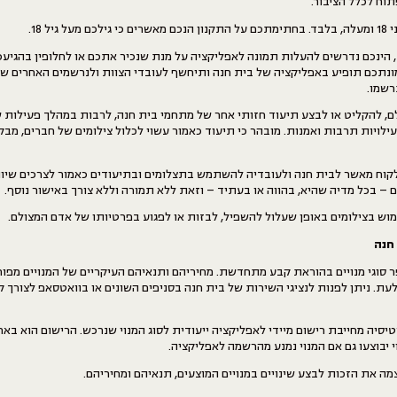
וח לכלל הציבור.
גיל 18.
הינכם נדרשים להעלות תמונה לאפליקציה על מנת שנכיר אתכם או לחלופין בהגיעכ
נתכם תופיע באפליקציה של בית חנה ותיחשף לעובדי הצוות ולנרשמים האחרים שי
רשמו.
, להקליט או לבצע תיעוד חזותי אחר של מתחמי בית חנה, לרבות במהלך פעילות ש
פעילויות תרבות ואמנות. מובהר כי תיעוד כאמור עשוי לכלול צילומים של חברים, מ
לקוח מאשר לבית חנה ולעובדיה להשתמש בתצלומים ובתיעודים כאמור לצרכים שיווק
ם – בכל מדיה שהיא, בהווה או בעתיד – וזאת ללא תמורה וללא צורך באישור נוסף.
וש בצילומים באופן שעלול להשפיל, לבזות או לפגוע בפרטיותו של אדם המצולם.
 חנה
 סוגי מנויים בהוראת קבע מתחדשת. מחיריהם ותנאיהם העיקריים של המנויים מפור
ת. ניתן לפנות לנציגי השירות של בית חנה בסניפים השונים או בוואטסאפ לצורך ק
יסיה מחייבת רישום מיידי לאפליקציה ייעודית לסוג המנוי שנרכש. הרישום הוא באחר
 יבוצעו גם אם המנוי נמנע מהרשמה לאפליקציה.
ה את הזכות לבצע שינויים במנויים המוצעים, תנאיהם ומחיריהם.