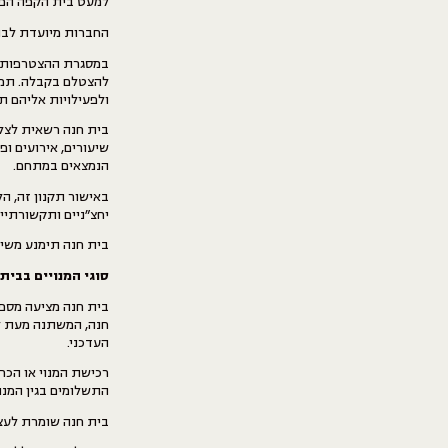
למעט בית הקפה הפת
החברות מיועדת לבני 18 ומעלה, בלבד. בחתימתכם על התקנון הנכם מאשרים כי גילכם מעל 
במסגרת ההצטרפות,
להצטלם בקבלה.
תמו
ולפעילויות אליהם ת
בית חנה רשאית לצלם
שיעורים, אירועים ו
הנמצאים במתחם.
באישור תקנון זה, ה
יחצ״ניים ותקשורתיי
בית חנה תימנע משימ
סוגי המנויים בבית
בית חנה מציעה מספר
חנה, המשתנה מעת לע
העדכני.
רכישת המנוי או הכרט
התשלומים בגין המנוי
בית חנה שומרת לעצמ