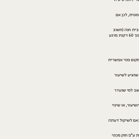
טית, לכן אם
בית חנה (חשוב
לאשר קבלת התראות באפליקציה). במידה ומתאמן לא יכול להשתתף באימון, ניתן לבטל את הרישום בתוך 60 דקות מרגע
מקום פנוי אפשרית
שהגיע לשיעור
שב למי שנעדר
עור, או שינוי
תאם לשיקול דעתה
ע"פ חוק מכוני