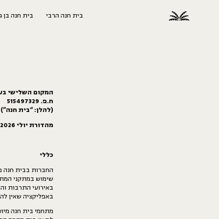
בית חנה הרבי
בית חנה בן גו
המקום השלישי בע
ח.פ. 515497329
(להלן: “בית חנה”)
מהדורת יולי 2026
כללי
החברות בבית חנה מא
שימוש במתקני המתח
באירועי התרבות והא
באפליקציה שאין להע
מתחמי בית חנה מיועד