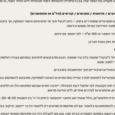
ו מקפיא את המנוי שלו, גם כרטיסיית ההשלמה למנוי מבוטלת ללא החזר כספי, או 
עים / סדנאות / מפגשים / קורסים (חד"פ או מתמשכים)
ציפיים שמוגדרים בחוק – ניתן לבטל תוך 14 ימים מיום אישור
העסקה
, אך בתנא
 חוק הגנת הצרכן.
הל כ״בועה״ שקטה בלב עיר סואנת. הנכם מתבקשים להתנהג במתחם בצורה הולמת, 
י למצב שקט.
באזורים הציבוריים תוך התחשבות בסובבים.
/אייפד/לפטופ לצורך צפייה בסרטונים או האזנה למוסיקה, מתבקש להשתמש באוז
חנה נקבעות לפי שיקול דעת ההנהלה. ייתכנו זמנים שבהם המתחם כולו או חלקים
ם, שיפוצים או לצרכים אחרים, ללא הודעה מראש.
הלאונג'ים, כולל שטחי הגג והחצר יתאפשר בימים א'-ה' בין השעות 07:00-18:00.
להשתמש גם בלאונג׳. אם לא מתאמנים ומגיעים רק ללאונג׳ הדבר ייחשב כניקוב בפני
 ראשון במתקני הספורט בבית חנה, אנא פנו לקבלת הדרכה מתאימה מאנשי הצוות.