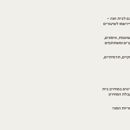
ם לבית חנה –
ירשמו לשיעורים
וטפת, אימונים,
בקרים ומשתתפים
יים, תדמיתיים,
טים במחירון בית
בלת המחירון
יות המנוי.