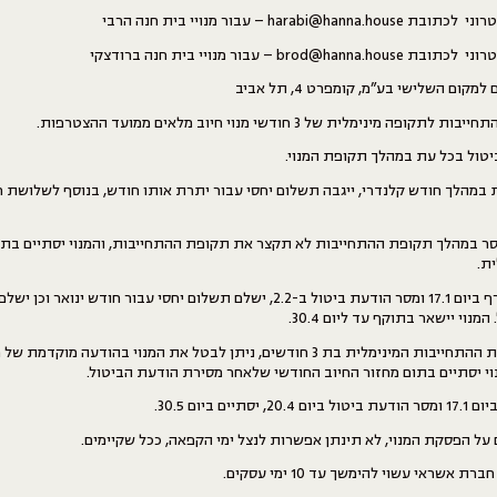
harab – עבור מנויי בית חנה הרבי
bro – עבור מנויי בית חנה ברודצקי
ום השלישי בע”מ, קומפרט 4, תל אביב
 מינימלית של 3 חודשי מנוי חיוב מלאים ממועד ההצטרפות.
יטול בכל עת במהלך תקופת המנוי.
מהלך חודש קלנדרי, ייגבה תשלום יחסי עבור יתרת אותו חודש, בנוסף לשלושת ח
ר במהלך תקופת ההתחייבות לא תקצר את תקופת ההתחייבות, והמנוי יסתיים בת
ת.
לדוגמה: מנוי שהצטרף ביום 17.1 ומסר הודעת ביטול ב-2.2, ישלם תשלום יחסי עבור חודש
מנוי יישאר בתוקף עד ליום 30.4.
לאחר השלמת תקופת ההתחייבות המינימלית בת 3 חודשים, ניתן לבטל את המנוי בהודעה מ
וי יסתיים בתום מחזור החיוב החודשי שלאחר מסירת הודעת הביטול.
יים ביום 30.5.
ל הפסקת המנוי, לא תינתן אפשרות לנצל ימי הקפאה, ככל שקיימים.
אשראי עשוי להימשך עד 10 ימי עסקים.