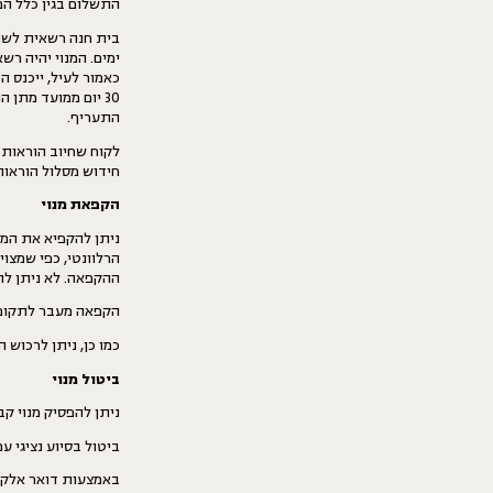
התשלום בגין כלל ה
ימים. המנוי יהיה ר
30 יום ממועד מתן 
התעריף.
לקוח שחיוב הוראות 
חידוש מסלול הוראות
הקפאת מנוי
הרלוונטי, כפי שמצ
ההקפאה. לא ניתן 
הקפאה מעבר לתקופה
כמו כן, ניתן לרכוש הקפאה לתקופה
ביטול מנוי
ניתן להפסיק מנוי ק
ביטול בסיוע נציגי 
באמצעות דואר אלקטרוני לכתובת tdesk@hanna.house