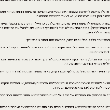
 תוכלו להיכנס לרשימת ההמתנה שבאפליקציה. הכניסה מרשימת ההמתנה היא אוטומ
נה ואין בכוונתכם להגיע, יש לצאת מרשימת ההמתנה.
נסו אוטומטית לרשימת המשתתפים, ותקבלו על כך מייל והודעת פוש באפליקציית 
תנה – ללא חיוב.
שיעור אחד בלבד בכל יום או יותר, בהתאם לסוג המנוי שברשותך.
וספים באותו יום הינה על בסיס מקום פנוי בלבד. ההרשמה לשיעור נוסף על בסיס 
עביר את הצ’יפ/ ברקוד בקורא שנמצא בקבלה ובכך יאשר את נוכחותו בשיעור. חבר 
צ’יפ בקורא כנדרש, ייחשב לנעדר.
ר עד חמש דקות מתחילתו. בחלוף חמש דקות, לא תתאפשר הכניסה לחדר והחבר ייח
בהתאם לנסיבות
ולצרכי המערכת
תיתכן החלפת מדריכים/מאמנים, או החלפת מיקום השי
ספיק להודיע עליהן מראש.
עימכם
הסליחה.
ל או להפסיק את פעילותו של חוג בשל מיעוט משתתפים או חוסר כדאיות הכל בה
 ובחדר הכושר והשימוש במתקנים בבית חנה מותנים בחתימה על הצהרת הבריאות 