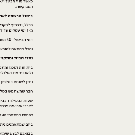
כאשר מנוי מבטל ו/א
המבוקשת.
ביטול הרשמה לארו
ככלל, ו
בכפוף
למקרים ספ
מ-7 ימי עסקים עד למועד האירוע/ קורס/ מפגש וכדומה.
דמי הביטול: 5% ממחיר המוצר או 100 ש"ח – לפי הנמוך מביניהם.
והכל בהתאם להוראות
נהלי הבית ומתקניו
בית חנה תוכנן ומתנ
ולהעביר את הסלולר
ניתן לשוחח בטלפון 
חבר שמשתמש בטלפון
שעות הפעילות בבית 
לצרכי אירועים פרטיי
שימוש במתחמי העבודה ו
ביום שמתאמנים ניתן 
בבואכם לבצע שימוש