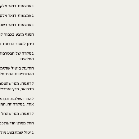
באמצעות דואר אלקטרוני לכתובת i@hanna.house
באמצעות דואר אלקטרוני לכתובת d@hanna.house
באמצעות דואר רשום למק
המנוי מוצע בכפוף להתחייבות לתקופה
ניתן למסור הודעת ב
במקרה של הצטרפות ב
המלאים.
הודעת ביטול שתימס
ההתחייבות המינימלי
פברואר, מרץ ואפריל. ה
אחד. במקרה זה, המנ
לדוגמה: מנוי שהחל ביום 17.1 ומסר הודעת ביטול ביום 20.4, יסת
החל ממתן הודעתכם ע
ביטול שמתבצע מול חברת 