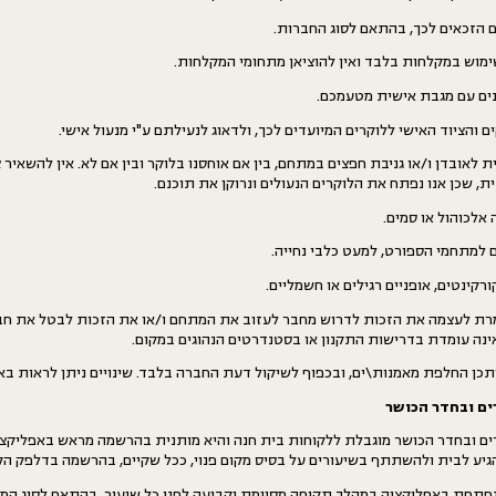
ים הזכאים לכך, בהתאם לסוג החברות.
מוש במקלחות בלבד ואין להוציאן מתחומי המקלחות.
נים עם מגבת אישית מטעמכם.
 והציוד האישי ללוקרים המיועדים לכך, ולדאוג לנעילתם ע"י מנעול אישי.
 לאובדן ו/או גניבת חפצים במתחם, בין אם אוחסנו בלוקר ובין אם לא. אין להשאיר 
, שכן אנו נפתח את הלוקרים הנעולים ונרוקן את תוכנם.
 אלכוהול או סמים.
ם למתחמי הספורט, למעט כלבי נחייה.
רקינטים, אופניים רגילים או חשמליים.
רת לעצמה את הזכות לדרוש מחבר לעזוב את המתחם ו/או את הזכות לבטל את חבר
נה עומדת בדרישות התקנון או בסטנדרטים הנהוגים במקום.
תכן החלפת מאמנות\ים, ובכפוף לשיקול דעת החברה בלבד. שינויים ניתן לראות בא
ם ובחדר הכושר
 ובחדר הכושר מוגבלת ללקוחות בית חנה והיא מותנית בהרשמה מראש באפליקציה.
גיע לבית ולהשתתף בשיעורים על בסיס מקום פנוי, ככל שקיים, בהרשמה בדלפק הק
תחת באפליקציה במהלך תקופה מסוימת וקבועה לפני כל שיעור, בהתאם לסוג המנו