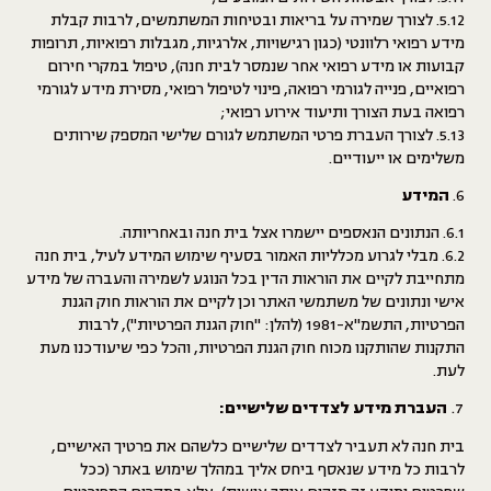
5.12. לצורך שמירה על בריאות ובטיחות המשתמשים, לרבות קבלת
מידע רפואי רלוונטי (כגון רגישויות, אלרגיות, מגבלות רפואיות, תרופות
קבועות או מידע רפואי אחר שנמסר לבית חנה), טיפול במקרי חירום
רפואיים, פנייה לגורמי רפואה, פינוי לטיפול רפואי, מסירת מידע לגורמי
רפואה בעת הצורך ותיעוד אירוע רפואי;
5.13. לצורך העברת פרטי המשתמש לגורם שלישי המספק שירותים
משלימים או ייעודיים.
6.
המידע
6.1. הנתונים הנאספים יישמרו אצל בית חנה ובאחריותה.
6.2. מבלי לגרוע מכלליות האמור בסעיף שימוש המידע לעיל, בית חנה
מתחייבת לקיים את הוראות הדין בכל הנוגע לשמירה והעברה של מידע
אישי ונתונים של משתמשי האתר וכן לקיים את הוראות חוק הגנת
הפרטיות, התשמ"א-1981 (להלן: "
חוק הגנת הפרטיות
"), לרבות
התקנות שהותקנו מכוח חוק הגנת הפרטיות, והכל כפי שיעודכנו מעת
לעת.
העברת מידע לצדדים שלישיים:
בית חנה לא תעביר לצדדים שלישיים כלשהם את פרטיך האישיים,
לרבות כל מידע שנאסף ביחס אליך במהלך שימוש באתר (ככל