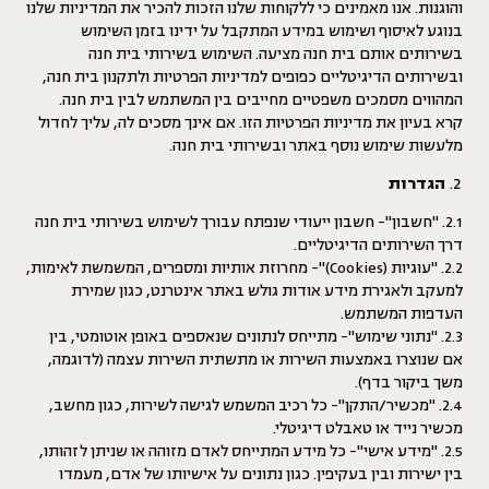
והוגנות. אנו מאמינים כי ללקוחות שלנו הזכות להכיר את המדיניות שלנו
בנוגע לאיסוף ושימוש במידע המתקבל על ידינו בזמן השימוש
בשירותים אותם בית חנה מציעה. השימוש בשירותי בית חנה
ובשירותים הדיגיטליים כפופים למדיניות הפרטיות ולתקנון בית חנה,
המהווים מסמכים משפטיים מחייבים בין המשתמש לבין בית חנה.
קרא בעיון את מדיניות הפרטיות הזו. אם אינך מסכים לה, עליך לחדול
מלעשות שימוש נוסף באתר ובשירותי בית חנה.
הגדרות
2.1. "
חשבון
"- חשבון ייעודי שנפתח עבורך לשימוש בשירותי בית חנה
דרך השירותים הדיגיטליים.
2.2. "
עוגיות
(
Cookies
)"- מחרוזת אותיות ומספרים, המשמשת לאימות,
למעקב ולאגירת מידע אודות גולש באתר אינטרנט, כגון שמירת
העדפות המשתמש.
2.3. "
נתוני
שימוש
"- מתייחס לנתונים שנאספים באופן אוטומטי, בין
אם שנוצרו באמצעות השירות או מתשתית השירות עצמה (לדוגמה,
משך ביקור בדף).
2.4. "
מכשיר
/
התקן
"- כל רכיב המשמש לגישה לשירות, כגון מחשב,
מכשיר נייד או טאבלט דיגיטלי.
2.5. "
מידע
אישי
"- כל מידע המתייחס לאדם מזוהה או שניתן לזהותו,
בין ישירות ובין בעקיפין. כגון נתונים על אישיותו של אדם, מעמדו