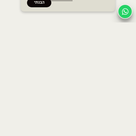
הבנתי
בתים
בית חנה הרבי
בית חנה בן גוריון
כללי
בית חנה ברודצקי
לוח אימונים
האימונים שלנו
משפטי
תוכן ואירועים
תקנון חברים
מחירים
מדיניות פרטיות
אמהות
הצהרת נגישות
אירועים עסקיים ופרטיים
Terms & Conditions
משרות
צרו קשר
הירשמו לניוזלטר שלנו