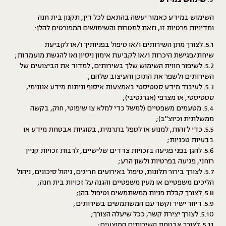
השימוש במידע כאמור יעשה בהתאם לכל דין, תקנון בית חנה
ומדיניות פרטיות זו, וזאת למטרות והשימושים המפורטים להלן:
5.1. לצורך מתן השירותים ו/או טיפול בפניותיך ו/או לקביעת
שיחת/פגישת היכרות ו/או לקביעת אימון ניסיון ואו להגשת מועמדות;
5.2. לשיפור חווית השימוש שלך בשירותים, למדוד את הביצועים של
השירותים ולשפר את התוכן והעיצוב שלהם;
5.3. לעיבוד מידע סטטיסטי באמצעות איסוף וניתוח מידע אנונימי,
סטטיסטי, או מצרפי (אגרגטיבי);
5.4. מטעמים משפטיים (למשל כדי למלא צו שיפוטי, חוק, בקשה
ממשלתית וכיוצ"ב);
5.5. כדי לזהות, למנוע או לטפל בתרמית, בסוגיות אבטחת מידע או
בבעיות טכניות;
5.6. להגן בפני פגיעה בזכויות צדדים שלישיים, לרבות זכויות קניין
רוחני, פגיעה בפרטיות ולשון הרע;
5.7. לצורך בירור תלונות, טיפול באירועים חריגים, ניהול סיכונים, ניהול
הליכים משפטיים או מעין משפטיים והגנה על זכויות בית חנה;
5.8. לצורך קבלת פניות ממשתמשים וטיפול בהן;
5.9. דיוור ישיר וקשר עם המשתמשים בשירותים;
5.10. לצורך יצירת קשר, ככל שיעלה הצורך;
5.11. לצורך אבטחת השירותים המוצעים;