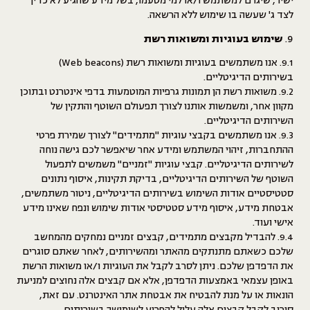
ישיר, שיגרם למשתמש ו/או למי מטעמו, בשל מידע שהגיע לא כדין
לצד ג' שעשה בו שימוש ללא הרשאה.
שימוש בעוגיות ומשואות רשת
9.1. אנו משתמשים בעוגיות ומשואות רשת (Web beacons)
בשירותים הדיגיטליים.
9.2. משואות רשת הן תמונות גרפיות המוטמעות בדפי אינטרנט ובתוכן
מקוון אחר, ומשמשות אותנו לצורך תפעולם השוטף והתקין של
השירותים הדיגיטליים.
9.3. אנו משתמשים בקבצי עוגיות "מתמידים" לצורך שמירת פרטי
ההתחברות, זיהוי המשתמש ומידע אחר שיאפשר לכם גישה נוחה
לשירותים הדיגיטליים. קבצי עוגיות "זמניים" משמשים לתפעול
השוטף של השירותים הדיגיטליים, בדיקת תקינות, איסוף נתונים
סטטיסטיים אודות השימוש בשירותים הדיגיטליים, ניטור משתמשים,
אבטחת מידע, איסוף מידע סטטיסטי אודות שימוש ונפח שאינו מידע
אישי ועוד.
9.4. להבדיל מקבצים מתמידים, קבצים זמניים נמחקים מהמחשב
שלכם כשאתם מתנתקים מהאתר ומהשירותים, לאחר שאתם סוגרים
את הדפדפן שלכם. ניתן לסרב לקבל את העוגיות ו/או משואות הרשת
באופן עצמאי באמצעות הדפדפן, אלא אם קבצים אלה נחוצים למניעת
הונאות או על מנת להבטיח את אבטחת אתר האינטרנט. עם זאת,
סירוב לקבל קבצים אלה עלול להפריע לשימושך בשירותים