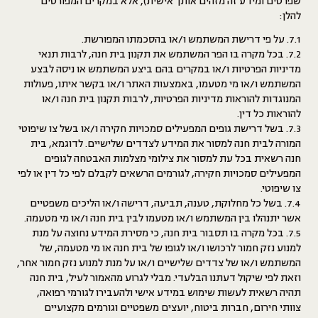
שפרטים ומידע זה מזהים אותך אישית), אלא במקרים המפורטים
להלן:
7.1. על פי דרישת המשתמש ו/או בהסכמתו המפורשת.
7.2. בכל מקרה בו הפר המשתמש את תקנון בית חנה, לרבות תנאי
מדיניות הפרטיות ו/או במקרים בהם ביצע המשתמש או ניסה לבצע
המשתמש ו/או מי מטעמו, באמצעות האתר ו/או בקשר איתו, פעולות
המנוגדות להוראות מדיניות הפרטיות, לרבות תקנון בית חנה ו/או
להוראות כל דין.
7.3. בשל דרישת גופים המפעילים סמכויות חקירה ו/או בשל צו שיפוטי
המורה לבית חנה למסור את המידע לצדדים שלישיים. לדוגמא, בית
חנה רשאית בכל עת למסור את צילומי מצלמות האבטחה לגופים
המפעילים סמכויות חקירה, לגורמים הרשאים לקבלם לפי כל דין או לפי
צו שיפוטי.
7.4. בשל כל מחלוקת, טענה, תביעה, דרישה ו/או הליכים משפטיים
אשר יתנהלו בין המשתמש ו/או מטעמו לבין בית חנה ו/או מי מטעמה.
7.5. בכל מקרה בו תסבור בית חנה, כי מסירת המידע נחוצה על מנת
למנוע נזק חמור לרכושו ו/או לגופו של בית חנה או מי מטעמה, של
המשתמש ו/או של צדדים שלישיים ו/או על מנת למנוע נזק חמור אחר,
וזאת לפי שיקול דעתנו הבלעדי. מבלי לגרוע מהאמור לעיל, בית חנה
תהיה רשאית לעשות שימוש במידע אישי ולהעבירו לגורמי רפואה,
צוותי חירום, חברות ביטוח, יועצים משפטיים וגורמים מקצועיים