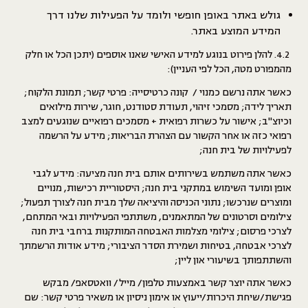
גולש באתר באופן חופשי ולומד על הפעילות שלנו דרך
המידע המוצע באתר.
4.2. להלן פירוט בנוגע למידע האישי שאנו אוספים (יתכן הכל או חלק
מהמפורט מטה, הכל לפי העניין):
כאשר אתה נרשם כמנוי / קונה כרטיסייה:
פרטי קשר; תמונת הלקוח;
תאריך לידה; מסמכי זיהוי, תעודת סטודנט, חוגר, שירות מילואים
וכיוצ"ב; אישור על כשרות רפואית + מסמכים רפואיים שנוגעים למצב
רפואי כזה או אחר הקשור עם הצהרת הבריאות; מידע על הרשמה
לפעילויות של בית חנה;
כאשר אתה משתמש בשירותים אותם בית חנה מציעה:
מידע לגבי
אופן ומועד השימוש במתקני בית חנה; היסטוריית רכישות, מנויים
ומוצרים שנרכשו; נתוני הכניסה והיציאה שלך מבית חנה לצורך תפעול;
צילומים וסרטונים של המתאמנים, משתתפי הפעילויות ובאי המתחם,
לצרכי פרסום; צילומי מצלמות האבטחה המותקנות ברחבי בית חנה
לצרכי אבטחה, בטיחות ושמירת הסדר הציבורי; מידע אודות הרשמתך
והשתתפותך בשיעורי און ליין;
כאשר אתה יוצר קשר באמצעות טלפון/ מייל/ וואטסאפ/ מבקש
פגישת/שיחת היכרות/ייעוץ או אימון ניסיון או משאיר פרטי קשר:
שם