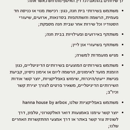
לך שירותים בהתאם לכל דין. האיסוף מתרחש כאשר אתה:
משתמש בשירותי בית חנה, כגון: רכישת מנוי או כניסה חד
פעמית, הרשמה והשתתפות בסדנאות, ארועים, שיעורי
הסטודיו וכל שירות אחר שבית חנה מספקת;
משתתף באירועים ופעילויות בבית חנה;
משתתף בשיעורי און ליין;
מגיש מועמדות למשרה;
משתמש בשירותים המוצעים בשירותים הדיגיטליים, כגון
הזמנת מועד לאימונים, הרשמה ליום או אימון ניסיון, קביעת
פגישת ייעוץ/היכרות, שימוש באפליקציות, יוצר קשר אודות
השירותים הדיגיטליים, משאיר פרטים לצורך יצירת קשר
וכיו"ב;
משתמש באפליקציות שלנו, hanna house by arbox
יוצר קשר עימנו באמצעות דואר האלקטרוני, טלפון, דרך
לשונית צור קשר באתר או דרך אמצעי ההתקשרות האחרים
שלנו;