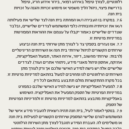
רלוונטיים, לצורך טיפול באירוע רפואי, בירור אירוע חריג, טיפול
בדרישת פיצוי, ניהול הליך משפטי או מימוש זכויות והגנה על זכויות
בית חנה.
7.6. במקרה בו העבירה ו/או המחתה בית חנה לצד שלישי את פעילותה
ו/או את זכויותיה וחובותיה כלפי המשתמש לצדדים שלישיים, ובלבד
שצדדים שלישיים כאמור יקבלו על עצמם את ההוראות המפורטות
במדיניות פרטיות זו.
7.7. אנו נעזרים בספקי צד ג' לצורך מתן שירותי בית חנה וביצוע
שירותים הקשורים לניהול שירותי בית חנה או השירותים הדיגיטליים
(לרבות: שירותי מחשוב, דיוור, אירוח האתר, תפעול האפליקציות,
אחזקה, אחסון וניהול מאגרי מידע, ניתוחי אתרים ועוד). לצדדים
שלישיים אלה יש גישה למידע האישי שלכם אך ורק לצורך מתן
השירותים הרלוונטיים לנו ומחויבים לפעול בהתאם למדיניות פרטיות זו.
בכל מקרה ההתקשרות מולם תתבצע בהתאם לכל דין.
7.8. למפעיל האפליקציות יש גישה למידע האישי שלכם כמפורט
במדיניות הפרטיות של הספק המפעיל את האפליקציה. השימוש
באפליקציות מתבצע בהתאם למדיניות פרטיות זו ולמדיניות הפרטיות
של הספק.
7.9. בנוסף לאמור לעיל, בית חנה תהיה רשאית להעביר מידע אישי של
המשתמש לגורם שלישי המספק שירותים הקשורים לפעילות בית חנה
או משלימים לה. העברת המידע תוגבל לצורך מתן השירות הרלוונטי
בלבד הפועל במתקני בית חנה, והגורם השלישי יחויב לעשות שימוש