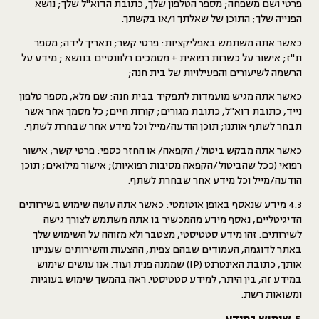
פרטי ושם משפחה; מספר הטלפון שלך, כתובת הדוא"ל שלך; נושא
הפנייה שלך; התוכן של שאלתך ו/או בקשתך.
כאשר אתה משתמש באפליקציות: פרטי קשר; תאריך לידה; מספר
ת"ז; אישור על כשרות רפואית + מסמכים רלוונטיים בנושא ; מידע על
הרשמה לשיעורים והפעילויות של בית חנה;
כאשר אתה מגיש מועמדות לתפקיד בבית חנה:
שם מלא, מספר טלפון
נייד, כתובת דוא"ל, כתובת מגורים; קורות חיים; כל מסמך אחר אשר
תבחר לשתף אותנו; תוכן הודעה/מייל וכל מידע אחר שבחרת לשתף.
כאשר אתה מבקש ביטול/ הקפאה/ או החזר כספי:
פרטי קשר; אישור
רפואי (ככל שהביטול/הקפאה מסיבות רפואיות); אישור מילואים; תוכן
הודעה/מייל וכל מידע אחר שבחרת לשתף.
4.3 מידע שנאסף באופן אוטומטי: כאשר אתה עושה שימוש בשירותים
הדיגיטליים, נאסף מידע מהמכשיר בו אתה משתמש לצורך גישה
לשירותים. זהו מידע סטטיסטי, מצטבר ולא מזוהה על השימוש שלך
באתר לדוגמה, העמודים שבהם צפית, ההצעות והשירותים שעניינו
אותך, כתובת האינטרנט (IP) שממנה פנית ועוד. אנו עושים שימוש
במידע זה, בין היתר, למידע סטטיסטי. ראה בהמשך שימוש בעוגיות
ומשואות רשת.
שימוש במידע