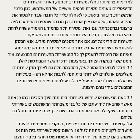
למדיניות פרטיות זו. חלק משירותי בית חנה, האתר והשירותים
הדיגיטליים טעונים מסירת פרטים אישיים של המשתמש, כגון פרטי
התקשרות. מובהר בזאת, כי לא חלה עליך כל חובה שבדין למסור את
המידע האמור, אלא אם צוין אחרת, וכן מובהר שמסירת המידע תלויה
ברצונך ובהסכמתך. עם זאת, מסירת חלק מהמידע האמור עשויה להוות
תנאי הכרחי לצורך קבלת השירותים אותם בית חנה מספקת
והשירותים הדיגיטליים. אם אינך מסכים למסירת מידע, אנא הפסק
להשתמש בשירותים או בשירותים הדיגיטליים. העדר הסכמה ימנע
מאיתנו את היכולת להעניק לך כל סוג שירות מהשירותים המוצעים. צור
עימנו קשר במקרה הצורך באמצעות דרכי הקשר המפורטות להלן.
3.2. מבלי לגרוע מהאמור לעיל, ההסכמה חלה גם לצורך מתן שירותים
משלימים או נלווים לשירותי בית חנה (לרבות אך לא רק – פעילויות
שפועלות בשת"פ עם מפעיל צד ג', פעילויות חיצוניות או שירותים
המופעלים בידי גורם חיצוני).
3.3 בעת הרישום או שימוש בשירותי בית חנה הינך מסכים וכמו כן אתה
מאשר שהבאת לידיעתם של כל בני משפחתך המשתמשים בשירותי
בית חנה ושקיבלת את הסכמתם הנדרשת לכך שמדיניות זו תחול גם
עליהם.
3.4 קטינים – שירותי בית חנה עשויים, במקרים מסויימים, להיות
מיועדים לקטינים מתחת לגיל 18. רישום קטין לשירותי בית חנה או
שימוש בהם יבוצעו על-ידי הורהו או אפוטרופוס החוקי בלבד, ועצם