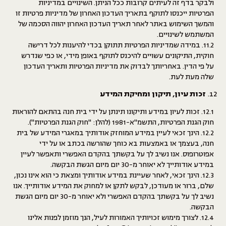
ולבקר בדף זה לעיתים קרובות ככל הניתן
. השינויים במדיניות
הפרטיות ייכנסו לתוקף בתאריך העדכון האחרון של מדיניות פרטיות זו
והמשך השימוש באתר לאחר תאריך העדכון האחרון יהווה הסכמה של
המשתמש לשינויים.
11.2. במידה שמדיניות הפרטיות תתוקן בכדי להיענות לכל דרישה
חוקית, התיקונים עשויים להיכנס לתוקף באופן מידי, או כפי שנדרש
על פי הדין. באחריותך לבדוק את מדיניות הפרטיות ותאריך העדכון
שלה מעת לעת.
זכות עיון, תיקון ומחיקת המידע
12.1. זכות לעיון במידע ותיקונו תינתן על ידי בית חנה בהתאם להוראות
חוק הגנת הפרטיות, התשמ"א-1981 (להלן: "
חוק הגנת הפרטיות
").
12.2. הינך זכאי לעיין במידע המוחזק אודותיך במאגרי המידע של בית
חנה, בעצמך או באמצעות בא כוחך שהורשה בכתב או על ידי
אפוטרופוס. אנו נשיב לך על בקשתך בהקדם האפשרי ותאפשר לעיין
במידע אודותייך לא יאוחר מ-30 יום מיום הגשת הבקשה.
12.3. הינך זכאי, לאחר שעיינת במידע אודותיך ומצאת כי הוא אינו נכון,
שלם, ברור או מעודכן, לבקש לתקן או למחוק את המידע אודותייך. אנו
נשיב לך על בקשתך בהקדם האפשרי ולא יאוחר מ-30 יום מיום הגשת
הבקשה.
12.4. לצורך מימוש זכויותיך האמורות לעיל, הנך מוזמן לפנות אלינו