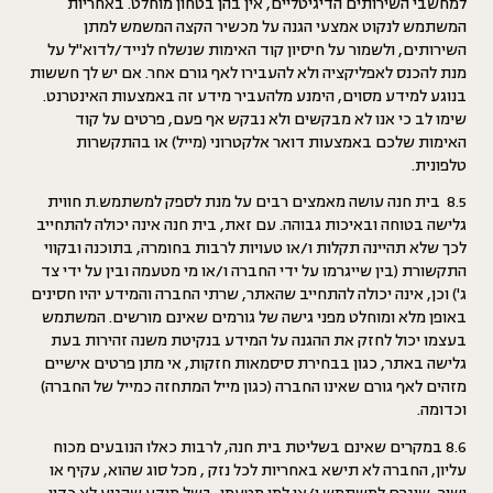
למחשבי השירותים הדיגיטליים, אין בהן בטחון מוחלט. באחריות
המשתמש לנקוט אמצעי הגנה על מכשיר הקצה המשמש למתן
השירותים, ולשמור על חיסיון קוד האימות שנשלח לנייד/לדוא"ל על
מנת להכנס לאפליקציה ולא להעבירו לאף גורם אחר. אם יש לך חששות
בנוגע למידע מסוים, הימנע מלהעביר מידע זה באמצעות האינטרנט.
שימו לב כי אנו לא מבקשים ולא נבקש אף פעם, פרטים על קוד
האימות שלכם באמצעות דואר אלקטרוני (מייל) או בהתקשרות
טלפונית.
8.5 בית חנה עושה מאמצים רבים על מנת לספק למשתמש.ת חווית
גלישה בטוחה ובאיכות גבוהה. עם זאת, בית חנה אינה יכולה להתחייב
לכך שלא תהיינה תקלות ו/או טעויות לרבות בחומרה, בתוכנה ובקווי
התקשורת (בין שייגרמו על ידי החברה ו/או מי מטעמה ובין על ידי צד
ג') וכן, אינה יכולה להתחייב שהאתר, שרתי החברה והמידע יהיו חסינים
באופן מלא ומוחלט מפני גישה של גורמים שאינם מורשים. המשתמש
בעצמו יכול לחזק את ההגנה על המידע בנקיטת משנה זהירות בעת
גלישה באתר, כגון בבחירת סיסמאות חזקות, אי מתן פרטים אישיים
מזהים לאף גורם שאינו החברה (כגון מייל המתחזה כמייל של החברה)
וכדומה.
8.6 במקרים שאינם בשליטת בית חנה, לרבות כאלו הנובעים מכוח
עליון, החברה לא תישא באחריות לכל נזק , מכל סוג שהוא, עקיף או