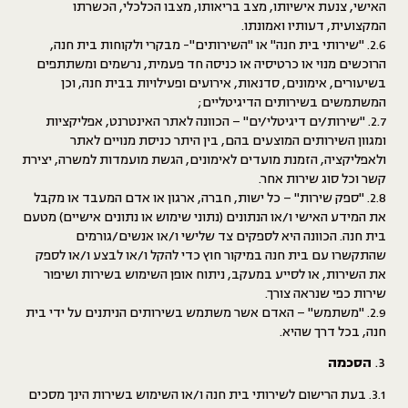
האישי, צנעת אישיותו, מצב בריאותו, מצבו הכלכלי, הכשרתו
המקצועית, דעותיו ואמונתו.
2.6.
"שירותי בית חנה" או "השירותים"-
מבקרי ולקוחות בית חנה,
הרוכשים מנוי או כרטיסיה או כניסה חד פעמית, נרשמים ומשתתפים
בשיעורים, אימונים, סדנאות, אירועים ופעילויות בבית חנה, וכן
המשתמשים בשירותים הדיגיטליים;
2.7. "
שירות/ים דיגיטלי/ים
" – הכוונה לאתר האינטרנט, אפליקציות
ומגוון השירותים המוצעים בהם, בין היתר כניסת מנויים לאתר
ולאפליקציה, הזמנת מועדים לאימונים, הגשת מועמדות למשרה, יצירת
קשר וכל סוג שירות אחר.
2.8. "
ספק
שירות
" – כל ישות, חברה, ארגון או אדם המעבד או מקבל
את המידע האישי ו/או הנתונים (נתוני שימוש או נתונים אישיים) מטעם
בית חנה. הכוונה היא לספקים צד שלישי ו/או אנשים/גורמים
שהתקשרו עם בית חנה במיקור חוץ כדי להקל ו/או לבצע ו/או לספק
את השירות, או לסייע במעקב, ניתוח אופן השימוש בשירות ושיפור
שירות כפי שנראה צורך.
2.9. "
משתמש
" – האדם אשר משתמש בשירותים הניתנים על ידי בית
חנה, בכל דרך שהיא.
הסכמה
3.1. בעת הרישום לשירותי בית חנה ו/או השימוש בשירות הינך מסכים