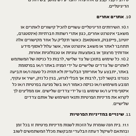
הדיגיטליים.
אתרים אחרים
10.1. השירותים הדיגיטליים עשויים להכיל קישורים לאתרים או
משאבי אינטרנט אחרים, כגון אתרי רשתות חברתיות (אינסטגרם,
יוטיוב, פייסבוק, וואטסאפ). כאשר תקליק על אחד מקישורים אלה
תתחבר לאתר או משאב אינטרנט אחר, אשר עלול לאסוף מידע
אודותיך מרצונך או באמצעות עוגיות או טכנולוגיות אחרות.
10.2. כל שימוש בתוכן של צד שלישי, לרבות כל כניסה של המשתמש
לאתרים של צדדים שלישיים על ידי הפניה באתר ו/או בפרסומת
באתר, יתבצע על אחריותך הבלעדית ולא תהיה כל טענה ו/או תביעה
כנגדנו בקשר לכך, לרבות אך מבלי לגרוע, בגין כל נזק, ישיר או עקיף,
הנובע משימוש ו/או כניסה כאמור ו/או בשל פגיעה בפרטיות ו/או כל
איסוף מידע ו/או שימוש בו על ידי צדדים שלישים. אנו ממליצים לך
לקרוא את מדיניות הפרטיות ותנאי השימוש של אותם צדדים
שלישיים.
שינויים במדיניות הפרטיות
11.1. בית חנה שומרת על הזכות לשנות מדיניות פרטיות זו בכל זמן
ובהתאם לשיקול דעתה הבלעדי ומבקשת מכלל המשתמשים
לשוב