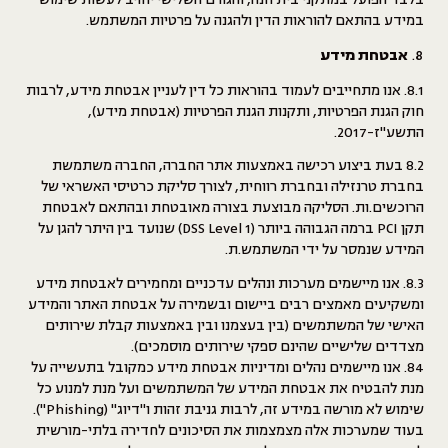
במידע בהתאם להוראות הדין ולהגנה על פרטיות המשתמש.
אבטחת מידע
8.1. אנו מתחייבים לעמוד בהוראות כל דין לעניין אבטחת מידע, לרבות
חוק הגנת הפרטיות, ותקנות הגנת הפרטיות (אבטחת מידע),
התשע"ז-2017.
8.2 בעת ביצוע רכישה באמצעות אתר החברה, החברה משתמשת
בחברת טרנזילה ובחברת רווחית, לצורך סליקת כרטיסי האשראי של
הרוכשים.ות. הסליקה מבוצעת בצורה מאובטחת ובהתאם לאבטחת
תקן PCI ברמה הגבוהה ביותר (DSS Level 1) שנועד בין היתר להגן על
המידע שנמסר על ידי המשתמש.ת.
8.3. אנו מיישמים מערכות ונהלים עדכניים ומחמירים לאבטחת מידע
ומשקיעים מאמצים רבים ביישום ובשמירה על אבטחת האתר והמידע
האישי של המשתמשים (בין בעצמנו ובין באמצעות קבלת שירותים
מצדדים שלישיים שהינם ספקי שירותים מוסמכים).
84. אנו מיישמים נהלים ומדיניות אבטחת מידע כמקובל בתעשייה על
מנת להבטיח את אבטחת המידע של המשתמשים ועל מנת למנוע כל
שימוש לא מורשה במידע זה, לרבות גניבת זהות ו"דיוג" (Phishing").
בעוד שמערכות אלה מצמצמות את הסיכונים לחדירה בלתי-מורשית