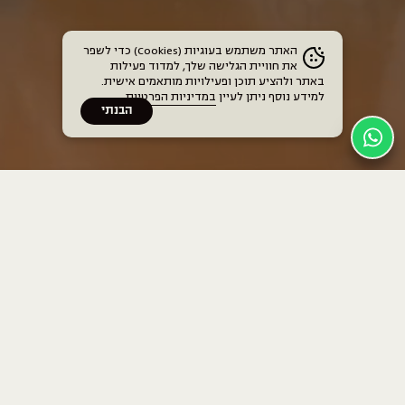
האתר משתמש בעוגיות (Cookies) כדי לשפר
את חוויית הגלישה שלך, למדוד פעילות
באתר ולהציע תוכן ופעילויות מותאמים אישית.
למידע נוסף ניתן לעיין
במדיניות הפרטיות
.
הבנתי
בתים
בית חנה הרבי
בית חנה בן גוריון
כללי
בית חנה ברודצקי
לוח אימונים
האימונים שלנו
משפטי
תוכן ואירועים
תקנון חברים
מחירים
מדיניות פרטיות
אמהות
הצהרת נגישות
אירועים עסקיים ופרטיים
Terms & Conditions