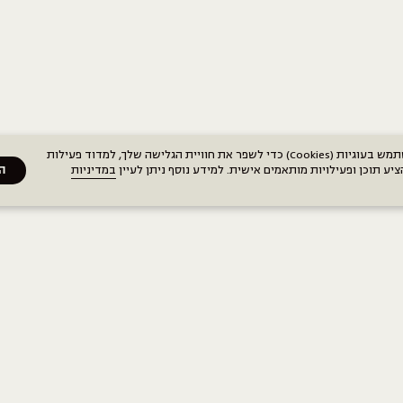
האתר משתמש בעוגיות (Cookies) כדי לשפר את חוויית הגלישה שלך, למדוד פעילות
יע תוכן ופעילויות מותאמים אישית. למידע נוסף ניתן לעיין
במדיניות
ה
משפטי
תקנון חברים
מדיניות פרטיות
הצהרת נגישות
Terms & Conditions