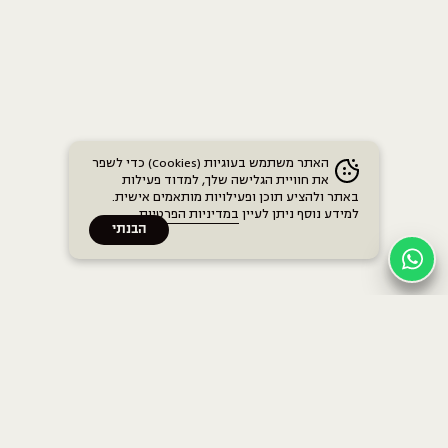
האתר משתמש בעוגיות (Cookies) כדי לשפר
את חוויית הגלישה שלך, למדוד פעילות
באתר ולהציע תוכן ופעילויות מותאמים אישית.
למידע נוסף ניתן לעיין
במדיניות הפרטיות
.
הבנתי
בתים
בית חנה הרבי
בית חנה בן גוריון
כללי
בית חנה ברודצקי
לוח אימונים