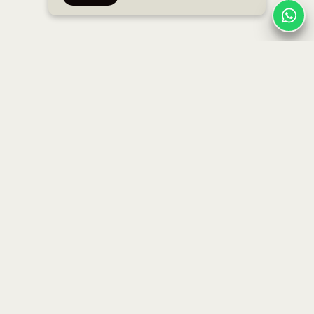
בתים
בית חנה הרבי
בית חנה בן גוריון
כללי
בית חנה ברודצקי
לוח אימונים
האימונים שלנו
משפטי
תוכן ואירועים
תקנון חברים
מחירים
מדיניות פרטיות
אמהות
הצהרת נגישות
אירועים עסקיים ופרטיים
Terms & Conditions
משרות
צרו קשר
הירשמו לניוזלטר שלנו