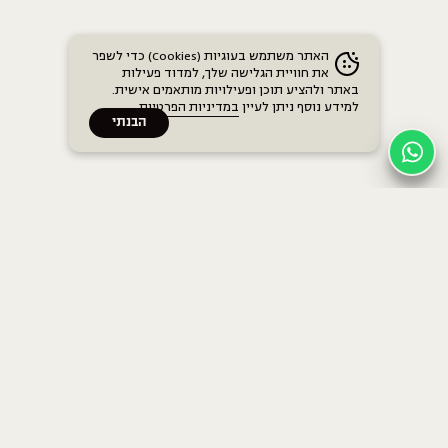
האתר משתמש בעוגיות (Cookies) כדי לשפר
את חוויית הגלישה שלך, למדוד פעילות
באתר ולהציע תוכן ופעילויות מותאמים אישית.
למידע נוסף ניתן לעיין
במדיניות הפרטיות
.
הבנתי
בתים
בית חנה הרבי
בית חנה בן גוריון
כללי
בית חנה ברודצקי
לוח אימונים
האימונים שלנו
משפטי
תוכן ואירועים
תקנון חברים
מחירים
מדיניות פרטיות
אמהות
הצהרת נגישות
אירועים עסקיים ופרטיים
Terms & Conditions