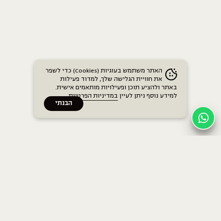
האתר משתמש בעוגיות (Cookies) כדי לשפר
את חוויית הגלישה שלך, למדוד פעילות
באתר ולהציע תוכן ופעילויות מותאמים אישית.
למידע נוסף ניתן לעיין
במדיניות הפרטיות
.
הבנתי
בתים
בית חנה הרבי
בית חנה בן גוריון
כללי
בית חנה ברודצקי
לוח אימונים
האימונים שלנו
משפטי