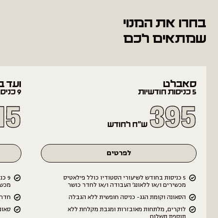
בחרו את המנוי
שמתאים לכם
סאבלט
ועד ב
5 כניסות חודשיות
9 כניסות חודשיות
15
395
ש״ח לחודש
לפרטים
5 כניסות בחודש לשיעורי הסטודיו כולל פילאטיס
9 כ
מכשירים ו/או ללאונג׳ העבודה ו/או לחדר כושר
מכשי
הסאונה וקומת הגג- כניסה חופשית ללא הגבלה
חדר 
לוקרים, מלתחות מאובזרות ומגבת מקלחת ללא
סאונ
תוספת תשלום